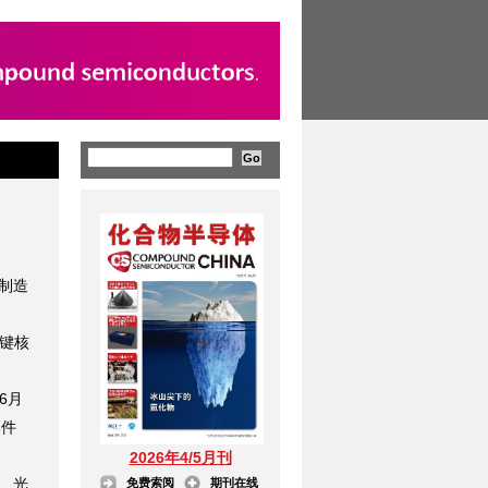
制造
键核
6月
部件
2026年4/5月刊
、光
免费索阅
期刊在线