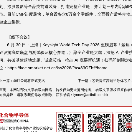
刻、涂胶显影等全品类前道装备，打造完整产业链，并计划三年内启动IP
市。目前CMP进度最快，单台设备含8万余个零部件，全面投产后将带动
游企业集聚。
【线下会议】
6 月 30 日・上海｜Keysight World Tech Day 2026 重磅启幕！聚焦 
础设施底层底盘与测试验证核心赛道，汇聚全产业链大咖，深挖 AI 产业
河、共破基建落地难题。诚邀莅临，抢占 AI 底层新机遇！扫码即刻锁定
位：https://kee.smarket.net.cn/kw2026/?tc=83OZh#/home
上一篇：华虹公司将正式更名
下一篇：芯云晋江高端半导体芯片..
声明：本网站部分文章转载自网络，转发仅为更大范围传播。 转载文章版权归原作者
如有异议，请联系我们修改或删除。联系邮箱：
lynnw@actintl.com.hk