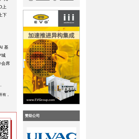
O上
上下
AI 基
护城
参会席
.
所有，
赞助公司