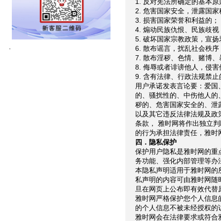
1. 反对宪法所确定的基本
2. 危害国家安全，泄露国
3. 损害国家荣誉和利益的；
4. 煽动民族仇恨、民族歧
5. 破坏国家宗教政策，宣
6. 散布谣言，扰乱社会秩
7. 散布淫秽、色情、赌博
8. 侮辱或者诽谤他人，侵
9. 含有法律、行政法规禁
用户承诺发表言论要：爱国
的、骚扰性的、中伤他人的
秽的、危害国家安全的、泄
以及其它违反法律法规及政
条款， 雅时网将作出独立
的行为承担法律责任，雅时
四．隐私保护
保护用户隐私是雅时网的重
务功能、强化内部管理等办
本隐私声明适用于雅时网的
私声明的内容可由雅时网随
旦在网页上公布即有效代替
雅时网严格保护您个人信息
的个人信息不被未经授权的
雅时网会在法律要求或符合