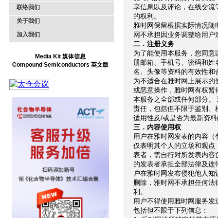
享信息以及评论，在线交流
联络我们
的权利。
关于我们
雅时网保留根据实际情况随
网不承担因业务调整给用户
加入我们
二．注册义务
为了能使用本服务，您同意
Media Kit 媒体信息
册邮箱、手机号、密码和姓
Compound Semiconductors 英文版
名、头像等资料的有效性和
为不适合在雅时网上展示的
或恶意操作，雅时网有权暂
本服务之全部或任何部分。
责任，包括但不限于鉴别、
适用性及/或是否为最新资
三．内容使用权
用户在雅时网发表的内容（
仅表明其个人的立场和观点
表者，需自行对所发表内容
的发表者承担全部法律及连
户在雅时网发布侵犯他人知
删除，雅时网不承担任何法
利。
用户不得使用雅时网服务发
包括但不限于下列信息：