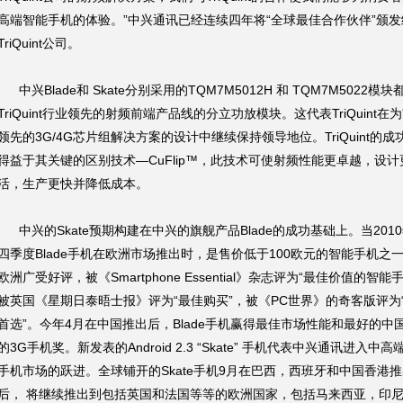
高端智能手机的体验。”中兴通讯已经连续四年将“全球最佳合作伙伴”颁发
TriQuint公司。
中兴Blade和 Skate分别采用的TQM7M5012H 和 TQM7M5022模块
TriQuint行业领先的射频前端产品线的分立功放模块。这代表TriQuint在
领先的3G/4G芯片组解决方案的设计中继续保持领导地位。TriQuint的成
得益于其关键的区别技术—CuFlip™，此技术可使射频性能更卓越，设计
活，生产更快并降低成本。
中兴的Skate预期构建在中兴的旗舰产品Blade的成功基础上。当201
四季度Blade手机在欧洲市场推出时，是售价低于100欧元的智能手机之
欧洲广受好评，被《Smartphone Essential》杂志评为“最佳价值的智能
被英国《星期日泰晤士报》评为“最佳购买”，被《PC世界》的奇客版评为
首选”。今年4月在中国推出后，Blade手机赢得最佳市场性能和最好的中
的3G手机奖。新发表的Android 2.3 “Skate” 手机代表中兴通讯进入中高
手机市场的跃进。全球铺开的Skate手机9月在巴西，西班牙和中国香港
后， 将继续推出到包括英国和法国等等的欧洲国家，包括马来西亚，印