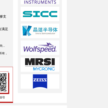
够支
，在满足
...
所有，