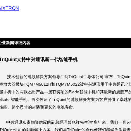
企业新闻详细内容
TriQuint支持中兴通讯新一代智能手机
技术创新的射频解决方案领导厂商TriQuint半导体公司 宣布，TriQuin
率放大器模块TQM7M5012H和TQM7M5022被中兴通讯用于中兴通讯全
能手机中的两款杰出产品—屡获奖项的Blade智能手机和其最新的旗舰产
Skate 智能手机。再次佐证了TriQuint的射频解决方案为客户提供了卓越
性能、超小尺寸的封装和更长的电池寿命。
中兴通讯负责物资供应的副总经理曾兆祥先生说“多年来，我们一直选
TriQuint公司的射频解决方案，我们与TriQuint的合作使我们能够为消费