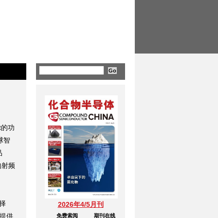
t的功
球智
品
的射频
择
2026年4/5月刊
者提供
免费索阅
期刊在线