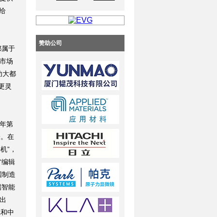
给
赞助公司
都属于
为市场
功大都
更灵
0年第
一。在
手机”，
“编辑
国制造
端智能
推出
尼和中