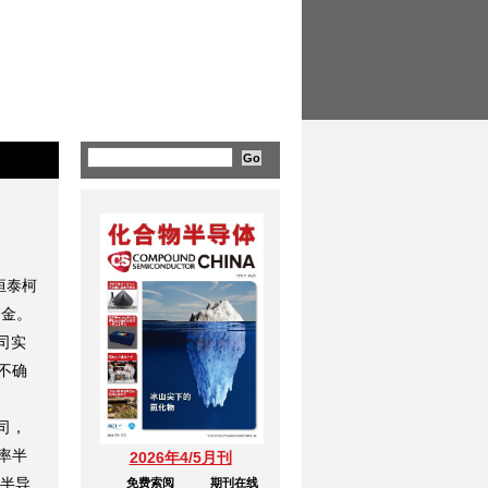
恒泰柯
资金。
司实
不确
司，
率半
2026年4/5月刊
、半导
免费索阅
期刊在线