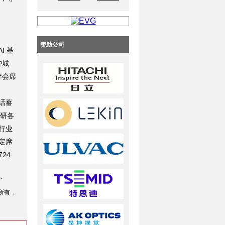
赞助公司
AI 基
护城
参会席
话蓄
学研各
行业
定席
724
.
所有，