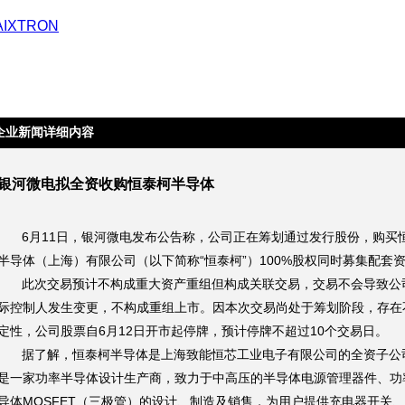
企业新闻详细内容
银河微电拟全资收购恒泰柯半导体
6月11日，银河微电发布公告称，公司正在筹划通过发行股份，购买
半导体（上海）有限公司（以下简称“恒泰柯”）100%股权同时募集配套
此次交易预计不构成重大资产重组但构成关联交易，交易不会导致公
际控制人发生变更，不构成重组上市。因本次交易尚处于筹划阶段，存在
定性，公司股票自6月12日开市起停牌，预计停牌不超过10个交易日。
据了解，恒泰柯半导体是上海致能恒芯工业电子有限公司的全资子公
是一家功率半导体设计生产商，致力于中高压的半导体电源管理器件、功
导体MOSFET（三极管）的设计、制造及销售，为用户提供充电器开关