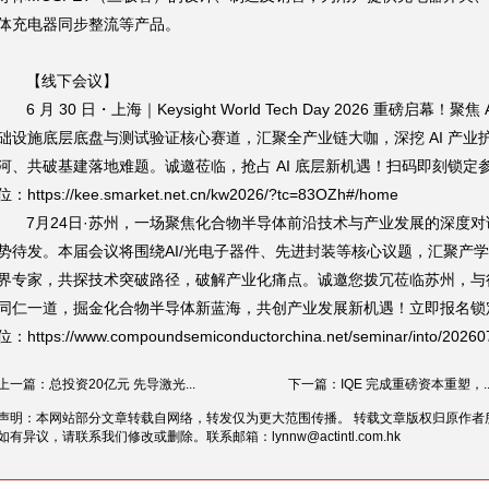
体充电器同步整流等产品。
【线下会议】
6 月 30 日・上海｜Keysight World Tech Day 2026 重磅启幕！聚焦 
础设施底层底盘与测试验证核心赛道，汇聚全产业链大咖，深挖 AI 产业
河、共破基建落地难题。诚邀莅临，抢占 AI 底层新机遇！扫码即刻锁定
位：https://kee.smarket.net.cn/kw2026/?tc=83OZh#/home
7月24日·苏州，一场聚焦化合物半导体前沿技术与产业发展的深度对
势待发。本届会议将围绕AI/光电子器件、先进封装等核心议题，汇聚产
界专家，共探技术突破路径，破解产业化痛点。诚邀您拨冗莅临苏州，与
同仁一道，掘金化合物半导体新蓝海，共创产业发展新机遇！立即报名锁
位：https://www.compoundsemiconductorchina.net/seminar/into/20260
上一篇：总投资20亿元 先导激光...
下一篇：IQE 完成重磅资本重塑，..
声明：本网站部分文章转载自网络，转发仅为更大范围传播。 转载文章版权归原作者
如有异议，请联系我们修改或删除。联系邮箱：
lynnw@actintl.com.hk