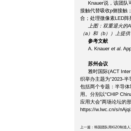
Knauer说，该
接触代替吸收p侧接触
合；处理微像素LED阵
上图：双重退火的
A
（
a
）和（
b
））上提供
参考文献
A. Knauer
et al
. Ap
苏州会议
雅时国际(ACT Inte
织举办主题为“2023
包括两个专题：半导体
用。分别以“CHIP C
应用大会”两场论坛的
https://w.lwc.cn/s/nAjqi
上一篇：韩国团队用IGZO制造人工.