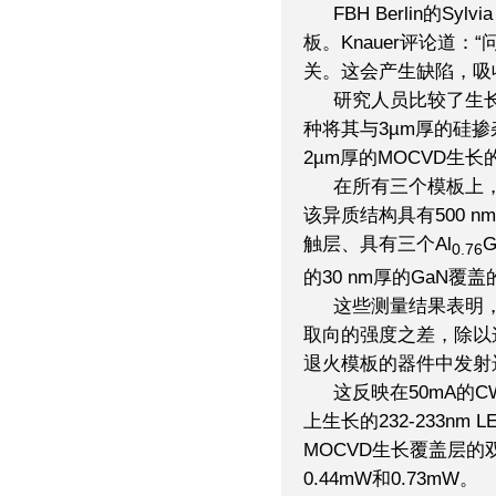
FBH Berlin的Sy
板。Knauer评论道：
关。这会产生缺陷，吸收
研究人员比较了生长
种将其与3µm厚的硅掺
2µm厚的MOCVD生
在所有三个模板上，K
该异质结构具有500 nm厚
触层、具有三个Al
G
0.76
的30 nm厚的GaN覆盖
这些测量结果表明
取向的强度之差，除以
退火模板的器件中发射
这反映在50mA的C
上生长的232-233nm 
MOCVD生长覆盖层
0.44mW和0.73mW。