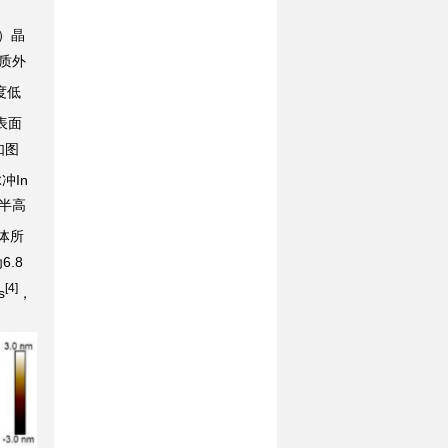
）晶
质外
度低
表面
如图
冲In
半高
体所
.8
[4]
s
，