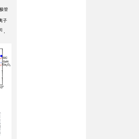
极管
离子
8]
，