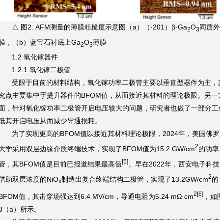
△ 图2. AFM测量的薄膜粗糙度示意图（a）（-201）β-Ga
O
同质外
2
3
膜，（b）蓝宝石衬底上Ga
O
薄膜
2
3
1.2 氧化镓器件
1.2.1 氧化镓二极管
受限于目前的材料结构，氧化镓功率二极管主要以垂直型器件为主，
究点主要集中于提升器件的BFOM值，从而接近其材料的理论极限。另一
面，针对氧化镓功率二极管开启电压较大的问题，研究者也做了一部分工
低其开启电压从而减少导通损耗。
为了实现更高的BFOM值以接近其材料理论极限，2024年，美国佛
2
大学采用双层边缘介质终端技术，实现了BFOM值为15.2 GW/cm
的功率
[5]
管，其BFOM值是目前已报道结果最高值
。早在2022年，西安电子科
2
借助双层浓度的NiO
制造出复合终端结构二极管，实现了13.2GW/cm
的
x
2
[6]
BFOM值，其击穿场强达到6.4 MV/cm，导通电阻为5.24 mΩ·cm
，如
3（a）所示。