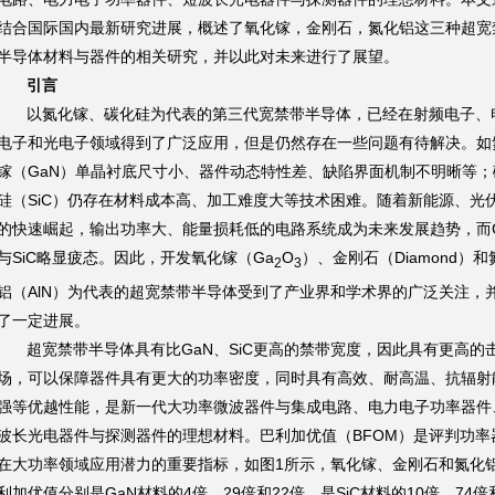
结合国际国内最新研究进展，概述了氧化镓，金刚石，氮化铝这三种超宽
半导体材料与器件的相关研究，并以此对未来进行了展望。
引言
以氮化镓、碳化硅为代表的第三代宽禁带半导体，已经在射频电子、
电子和光电子领域得到了广泛应用，但是仍然存在一些问题有待解决。如
镓（GaN）单晶衬底尺寸小、器件动态特性差、缺陷界面机制不明晰等；
硅（SiC）仍存在材料成本高、加工难度大等技术困难。随着新能源、光
的快速崛起，输出功率大、能量损耗低的电路系统成为未来发展趋势，而G
与SiC略显疲态。因此，开发氧化镓（Ga
O
）、金刚石（Diamond）和
2
3
铝（AlN）为代表的超宽禁带半导体受到了产业界和学术界的广泛关注，
了一定进展。
超宽禁带半导体具有比GaN、SiC更高的禁带宽度，因此具有更高的
场，可以保障器件具有更大的功率密度，同时具有高效、耐高温、抗辐射
强等优越性能，是新一代大功率微波器件与集成电路、电力电子功率器件
波长光电器件与探测器件的理想材料。巴利加优值（BFOM）是评判功率
在大功率领域应用潜力的重要指标，如图1所示，氧化镓、金刚石和氮化
利加优值分别是GaN材料的4倍、29倍和22倍，是SiC材料的10倍、74倍