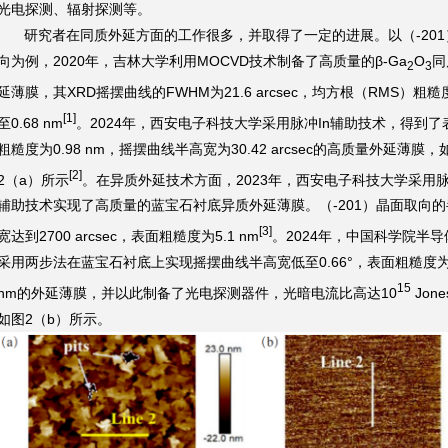
光电探测、辐射探测等。
研究者在同质外延方面的工作很多，并取得了一定的进展。以（-201
向为例，2020年，吉林大学利用MOCVD技术制备了高质量的β-Ga
O
同
2
3
延薄膜，其XRD摇摆曲线的FWHM为21.6 arcsec，均方根（RMS）粗糙
[1]
至0.68 nm
。2024年，西安电子科技大学采用脉冲In辅助技术，得到了
粗糙度为0.98 nm，摇摆曲线半高宽为30.42 arcsec的高质量外延薄膜，
[2]
2（a）所示
。在异质外延技术方面，2023年，西安电子科技大学采用脉
辅助技术实现了高质量的蓝宝石衬底异质外延薄膜。（-201）晶面取向的
[3]
宽达到2700 arcsec，表面粗糙度为5.1 nm
。2024年，中国科学院半导
采用两步法在蓝宝石衬底上实现摇摆曲线半高宽低至0.66°，表面粗糙度为6
15
nm的外延薄膜，并以此制备了光电探测器件，光暗电流比高达10
Jone
如图2（b）所示。