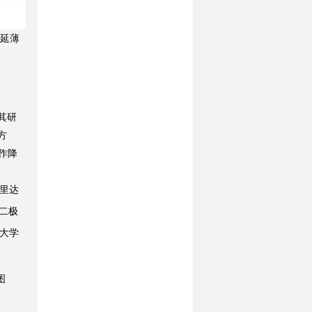
延薄
其研
方
作降
罗里达
二极
技大学
图