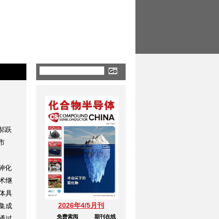
郝跃
市
砷化
术继
体具
2026年4/5月刊
集成
免费索阅
期刊在线
通过