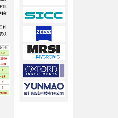
有巨
列突
三种
该领