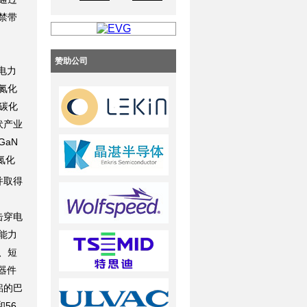
禁带
赞助公司
电力
氮化
碳化
伏产业
aN
氮化
并取得
击穿电
能力
、短
器件
铝的巴
和56