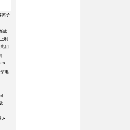
等离子
渐成
层上制
通电阻
同
μm，
击穿电
问
极
β-