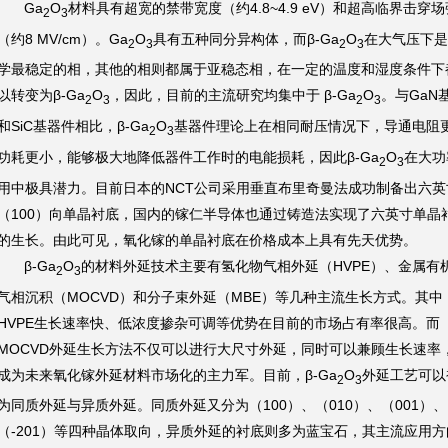
Ga
O
材料具有超宽的禁带宽度（约4.8~4.9 eV）和超高临界击穿场
2
3
（约8 MV/cm）。Ga
O
具有五种同分异构体，而β-Ga
O
在大气压下是
2
3
2
3
学最稳定的相，其他的相则都属于亚稳态相，在一定的温度和湿度条件下
以转变为β-Ga
O
，因此，目前的主流研究均集中于 β-Ga
O
。与GaN
2
3
2
3
和SiC基器件相比，β-Ga
O
基器件理论上在相同耐压情况下，导通电阻
2
3
功耗更小，能够极大地降低器件工作时的电能损耗，因此β-Ga
O
在大功
2
3
用中极具潜力。目前日本的NCT公司采用垂直布里奇曼法成功制备出六英
（100）向单晶衬底，国内的镓仁半导体也通过铸造法实现了六英寸单晶
的生长。由此可见，氧化镓的单晶衬底在价格成本上具有先天优势。
β-Ga
O
的材料外延技术主要有氢化物气相外延（HVPE）、金属有
2
3
气相沉积（MOCVD）和分子束外延（MBE）等几种主流生长方式。其中
HVPE生长速率快、低浓度掺杂可调等优势在目前的市场占有率很高。而
MOCVD外延生长方法不仅可以进行大尺寸外延，同时可以兼顾生长速率
成为未来氧化镓外延材料市场化的主力军。目前，β-Ga
O
外延工艺可以
2
3
为同质外延与异质外延。同质外延又分为（100）、（010）、（001）、
（-201）等四种晶体取向，异质外延的衬底则多为蓝宝石，其主流应用方