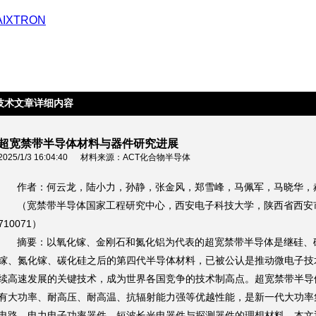
技术文章详细内容
超宽禁带半导体材料与器件研究进展
2025/1/3 16:04:40 材料来源：ACT化合物半导体
作者：何云龙，陆小力，孙静，张金风，郑雪峰，马佩军，马晓华，
（宽禁带半导体国家工程研究中心，西安电子科技大学，陕西省西安
710071）
摘要：以氧化镓、金刚石和氮化铝为代表的超宽禁带半导体是继硅、
镓、氮化镓、碳化硅之后的第四代半导体材料，已被公认是推动微电子技
续高速发展的关键技术，成为世界各国竞争的技术制高点。超宽禁带半导
有大功率、耐高压、耐高温、抗辐射能力强等优越性能，是新一代大功率
电路、电力电子功率器件、短波长光电器件与探测器件的理想材料。本文