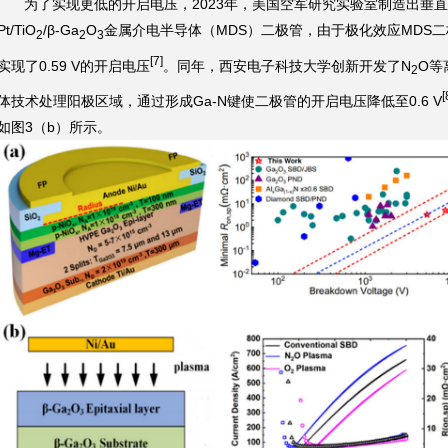
为了实现更低的开启电压，2023年，美国空军研究实验室制造出垂直
Pt/TiO
/β-Ga
O
金属介电半导体（MDS）二极管，由于极化效应MDS二
2
2
3
[7]
实现了0.59 V的开启电压
。同年，西安电子科技大学创新开发了N
O等
2
[
体技术处理阳极区域，通过形成Ga-N键使二极管的开启电压降低至0.6 V
如图3（b）所示。