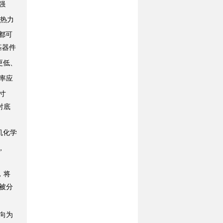
强
热力
都可
基器件
更低、
率应
寸
衬底
机化学
，
，将
被分
向为