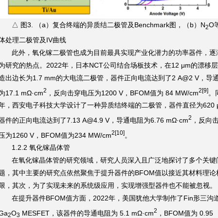
△ 图3. （a）复合终端的异质结二极管及Benchmark图，（b）N
O
2
体处理二极管及IV曲线
此外，氧化镓二极管也成为目前最具实现产业化潜力的功率器件，逐
为研究的热点。2022年，日本NCT公司结合场板技术，在12 μm的漂移
造出边长为1.7 mm的大电流二极管，器件正向电流达到了2 A@2 V，导
2
2[9]
为17.1 mΩ·cm
，反向击穿电压为1200 V，BFOM值为 84 MW/cm
。
年，西安电子科技大学设计了一种异质结终端的二极管，器件直径为620 
2
器件的正向电流达到了7.13 A@4.9 V，导通电阻为6.76 mΩ·cm
，反向
2[10]
压为1260 V，BFOM值为234 MW/cm
。
1.2.2 氧化镓晶体管
在氧化镓晶体管的研究领域，研究人员深入且广泛地探讨了多个关键
题，其中主要的研究点依然聚焦于提升器件的BFOM值以接近其材料理论
限，其次，为了实现未来的系统级应用，实现增强型器件也不能被忽视。
在提升器件BFOM值方面，2022年，美国犹他大学制作了Fin形三沟道
2
Ga
O
MESFET，该器件的导通电阻为 5.1 mΩ·cm
，BFOM值为 0.95
2
3