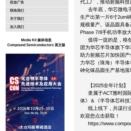
代工厂，推动射频科技
投放广告
去年底，华芯微电
联络我们
生产出第一片6寸2um
关于我们
规模量产。该晶圆具备
加入我们
Phase 7/8手机功率放
值得一提的是，格
Media Kit 媒体信息
Compound Semiconductors 英文版
团为华芯半导体旗下华
助力射频芯片加快国产
力华芯（珠海）半导体
砷化镓晶圆生产基地落
【2025全年计划】
隶属于ACT雅时国
体》＆《半导体芯科技》
线上线下，共谋行
欢迎您点击获取！
https://www.compou