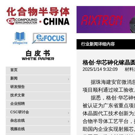
行业新闻详细内容
格创·华芯砷化镓晶
2025/1/14 9:32:0
首页
新闻
据珠海建安官微消
研发报告
项目顺利通过竣工验收
技术文章
据悉，格创·华芯砷
企业招聘
被认证为广东省重点项
CSC研讨会
体晶圆代工技术创新为
杂志在线
合物半导体工艺平台，
助国内企业实现射频芯
视频在线