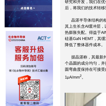
研究和开发，我们在优
后，将我们的技术转移
晶湛半导体结构的核
其上生长含Al缓冲层，
热膨胀失配。得益于Al
硅基GaN HEMT，
降低了整体器件成本。
据晶湛称，其最新
个晶圆的成分均匀，并
圆弯曲度保持在可接受
2
1μA/mm
。