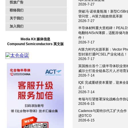
投放广告
2026-7-27
联络我们
突破冯·诺依曼瓶颈！新型CrSB
管问世，AI算力能效彻底革新
关于我们
2026-7-27
加入我们
半导体材料重大里程碑！PEAL
电翻转AlScN薄膜，适配存储与
件！
Media Kit 媒体信息
2026-7-17
Compound Semiconductors 英文版
AI算力时代光源革新：Vector Pho
型封装打通PCSEL产业化堵点！
2026-7-17
英国推出首个二级半导体职业资
威尔士打造全链条芯片人才培育
2026-7-14
IQE 完成重磅资本重塑，迎来全
点！
2026-7-14
奇瑞与引望签署深化战略合作协
2026-6-15
Cadence与英特尔代工扩大合
进DTCO
2026-6-15