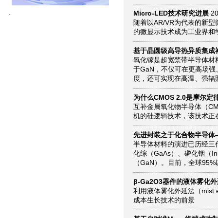
Micro-LED技术研究进展
20
随着以AR/VR为代表的新
的微显示技术成为工业界和
基于晶圆级高导热异质集成衬
氧化镓是超宽禁带半导体材
于GaN，不仅可在更高场
度，还可实现在高温、强辐
为什么CMOS 2.0是摩尔
互补金属氧化物半导体（C
机的硅逻辑技术，该技术正
先进封装之于化合物半导体
半导体材料的演进已历经三代
化综（GaAs）、磷化铟（I
（GaN）。目前，全球95%
β-Ga2O3器件的液体雾化
利用液体雾化外延法（mist e
成本生长技术的前景