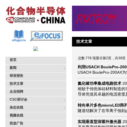
技术文章
总数:778 现显示第2页，共39页
首页
利用USACH BoulePro-
新闻
USACH BoulePro-200
研发报告
氮化镓功率集成电路技术
20
技术文章
相较于传统体硅材料制造的功
企业招聘
导体凭借其卓越的电流密度
CSC研讨会
转向单片多色microLED
杂志在线
隧道结解决了在等离子蚀刻
视频在线
实现垂直型深紫外激光器
20
投放广告