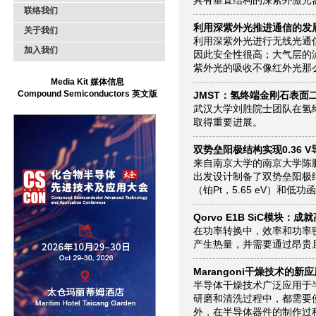
具有垂直结构的深紫外激光
联络我们
利用深紫外光推进通信的发
关于我们
利用深紫外光进行无线光通
加入我们
因此安全性很高；大气层的
紫外光的吸收不像红外光那么
Media Kit 媒体信息
Compound Semiconductors 英文版
JMST：氢终端金刚石表面二
武汉大学刘胜院士团队在氢
取得重要进展。
双势垒阳极结构实现0.36 V导
来自南京大学的南京大学陈
出发设计制备了双势垒阳极结构
（铂Pt，5.65 eV）和低功函
Qorvo E1B SiC模块：
在功率转换中，效率和功率
产生热量，并需要通过昂贵
Marangoni干燥技术的新
半导体干燥技术广泛应用于
研磨和清洗过程中，都需要
外，在半导体器件的制作过程