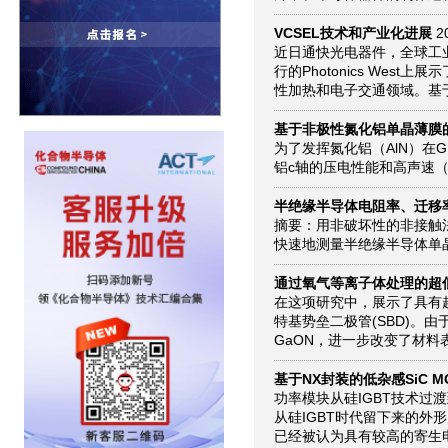
VCSEL技术和产业化进展
20
近日通快光电器件，全球工业
行的Photonics West上
性加热和电子交通领域。基于V
基于非极性氮化铝单晶薄膜的
为了发挥氮化铝（AlN）在
铝c轴的压电性能和高声速（约1
半绝缘半导体电阻率、迁移率
摘要：用非破坏性的非接触法
快速地测量半绝缘半导体单
通过氧气等离子体处理的超低导
在这项研究中，展示了具有超低导
特基势垒二极管(SBD)。由
GaON，进一步改变了材料表面
基于NX封装的低杂感SiC M
功率模块从硅IGBT技术过渡
从硅IGBT时代留下来的外
已经被认为具有较高的寄生电