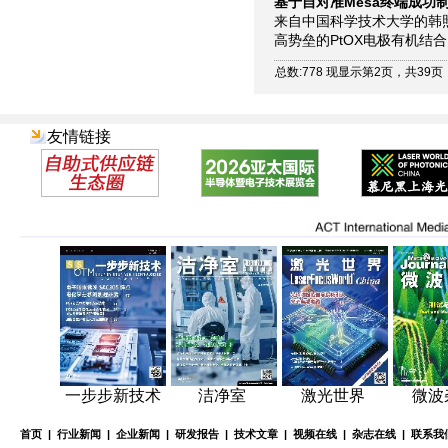
基于自对准Mesa终端成功制备了
来自中国科学技术大学的韩照博
高势垒的PtOX电极有机结
总数:778 现显示第2页，共39页
友情链接
一步步新技术
洁净室
激光世界
微波
首页
|
行业新闻
|
企业新闻
|
研发报告
|
技术文章
|
视频在线
|
杂志在线
|
联系我