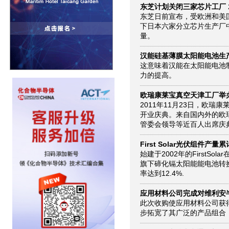
东芝计划关闭三家芯片工厂
东芝日前宣布，受欧洲和美
下日本六家分立芯片生产厂
量。
汉能硅基薄膜太阳能电池生
这意味着汉能在太阳能电池
力的提高。
欧瑞康莱宝真空天津工厂举办
2011年11月23日，欧
开业庆典。来自国内外的欧
管委会领导等近百人出席庆典
First Solar光伏组件产量
始建于2002年的FirstS
旗下碲化镉太阳能能电池转换
率达到12.4%.
应用材料公司完成对维利安半
此次收购使应用材料公司获
步拓宽了其广泛的产品组合