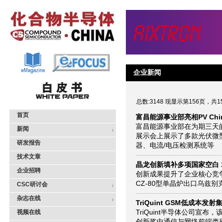
企业新闻
总数:3148 现显示第156页，共1
首页
富昌能源事业部亮相PV Chin
富昌能源事业部在为期三天的
新闻
展示会上展示了多款光伏微
研发报告
器、电流/电压检测系统等
技术文章
晶龙创新填补多项国家空白
企业招聘
创新成果提升了企业核心竞
CZ-80型单晶炉出口乌兹
CSC研讨会
杂志在线
TriQuint GSM低成本
TriQuint半导体公司宣布，该
视频在线
创新奖中通信与网络前端类