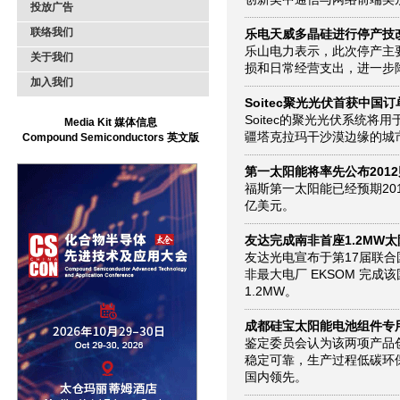
投放广告
联络我们
乐电天威多晶硅进行停产技
乐山电力表示，此次停产主
关于我们
损和日常经营支出，进一步
加入我们
Soitec聚光光伏首获中国订
Soitec的聚光光伏系统
Media Kit 媒体信息
疆塔克拉玛干沙漠边缘的城
Compound Semiconductors 英文版
第一太阳能将率先公布201
福斯第一太阳能已经预期201
亿美元。
友达完成南非首座1.2MW
友达光电宣布于第17届联合国
非最大电厂 EKSOM 完
1.2MW。
成都硅宝太阳能电池组件专
鉴定委员会认为该两项产品
稳定可靠，生产过程低碳环
国内领先。