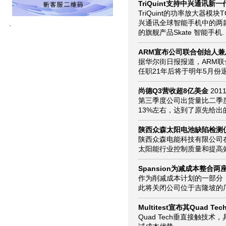
TriQuint支持中兴通讯新
TriQuint的功率放大器模块
兴通讯全球智能手机中的两款
的旗舰产品Skate 智能手机.
ARM宣布公司联合创始人
据华尔街日报报道，ARM联合
任职21年后将于明年5月份
尚德Q3营收超8亿美金
2011
第三季度公司出货量比二季
13%左右，达到了原先给出的
陕西众森太阳电池缺陷检测仪
陕西众森电能科技有限公司在
太阳能行业控制质量和提高
Spansion为减成本整合
作为削减成本计划的一部分，
此将关闭公司位于吉隆坡的
Multitest宣布其Quad 
Quad Tech垂直接触